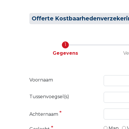
Offerte Kostbaarhedenverzekeri
Huidige
Gegevens
Ve
Voornaam
Tussenvoegsel(s)
Achternaam
Man