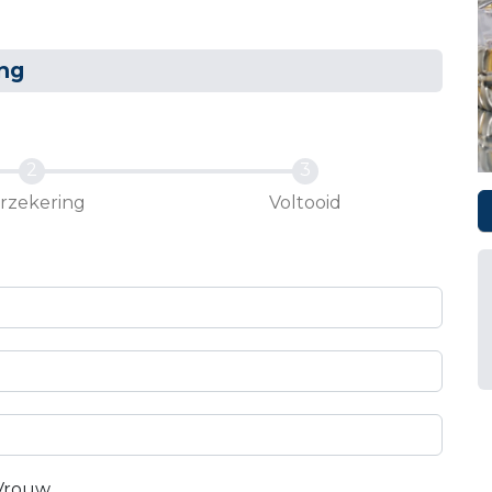
ng
rzekering
Voltooid
Vrouw