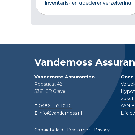
Inventaris- en goederenverzekering
Vandemoss Assuran
Vandemoss Assurantien
Onze 
Rogstraat 42
Verze
5361 GR Grave
Hypot
Zakeli
T
0486 - 42 10 10
ASN B
E
info@vandemoss.nl
Life e
Cookiebeleid
|
Disclaimer
|
Privacy