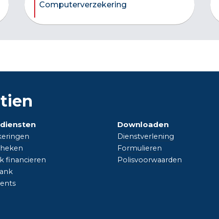
Computerverzekering
tien
diensten
Downloaden
keringen
Dienstverlening
heken
Formulieren
jk financieren
Polisvoorwaarden
ank
vents