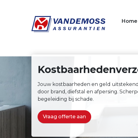
Overslaan en naar de inhoud gaan
Home
Kostbaarhedenverz
Jouw kostbaarheden en geld uitsteken
door brand, diefstal en afpersing. Sche
begeleiding bij schade.
Vraag offerte aan