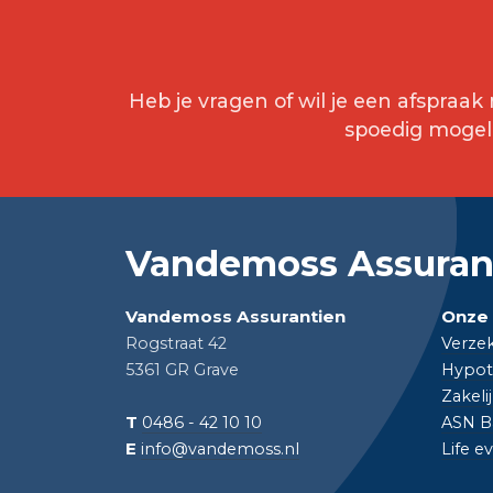
Heb je vragen of wil je een afspra
spoedig mogeli
Vandemoss Assuran
Vandemoss Assurantien
Onze 
Rogstraat 42
Verze
5361 GR Grave
Hypot
Zakeli
T
0486 - 42 10 10
ASN B
E
info@vandemoss.nl
Life e