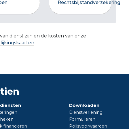
oen
Rechtsbijstandverzekering
 van dienst zijn en de kosten van onze
lijkingskaarten
.
tien
diensten
Downloaden
keringen
Dienstverlening
heken
Formulieren
jk financieren
Polisvoorwaarden