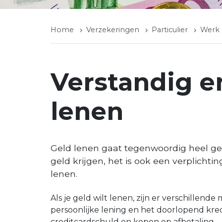
Home
Verzekeringen
Particulier
Werk
Verstandig en
lenen
Geld lenen gaat tegenwoordig heel ge
geld krijgen, het is ook een verplichti
lenen.
Als je geld wilt lenen, zijn er verschillen
persoonlijke lening en het doorlopend kred
creditcardschuld en kopen op afbetaling –