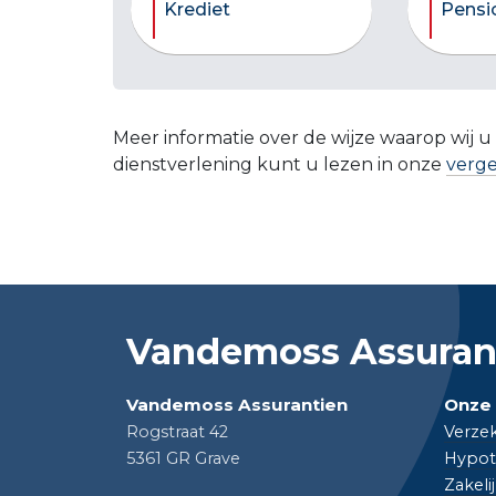
Krediet
Pensi
Meer informatie over de wijze waarop wij u
dienstverlening kunt u lezen in onze
verge
Vandemoss Assuran
Vandemoss Assurantien
Onze 
Rogstraat 42
Verze
5361 GR Grave
Hypot
Zakeli