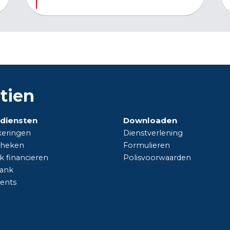
tien
diensten
Downloaden
keringen
Dienstverlening
heken
Formulieren
jk financieren
Polisvoorwaarden
ank
vents