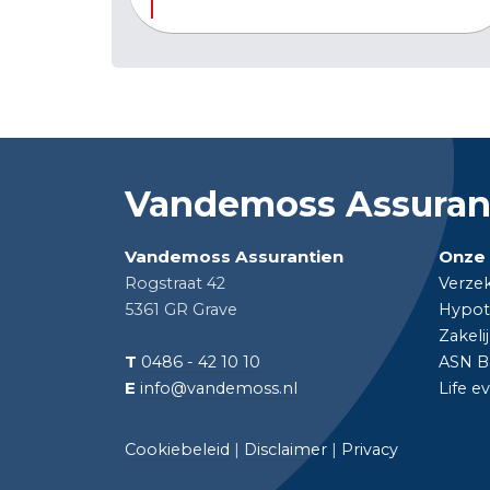
Vandemoss Assuran
Vandemoss Assurantien
Onze 
Rogstraat 42
Verze
5361 GR Grave
Hypot
Zakeli
T
0486 - 42 10 10
ASN B
E
info@vandemoss.nl
Life e
Cookiebeleid
|
Disclaimer
|
Privacy