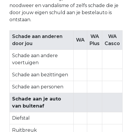
noodweer en vandalisme of zelfs schade die je
door jouw eigen schuld aan je bestelauto is
ontstaan.
Schade aan anderen
WA
WA
WA
door jou
Plus
Casco
Schade aan andere
​
​
​
voertuigen
Schade aan bezittingen
​
​
​
Schade aan personen
​
​
​
Schade aan je auto
van buitenaf
Diefstal
​
​
​
Ruitbreuk
​
​
​