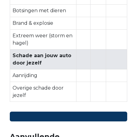
Botsingen met dieren
​
​
​
Brand & explosie
​
​
​
Extreem weer (storm en
​
​
​
hagel)
Schade aan jouw auto
door jezelf
Aanrijding
​
​
​
Overige schade door
​
​
​
jezelf
Aanvullende