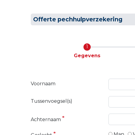
Offerte pechhulpverzekering
Huidige
Gegevens
Voornaam
Tussenvoegsel(s)
Achternaam
Man