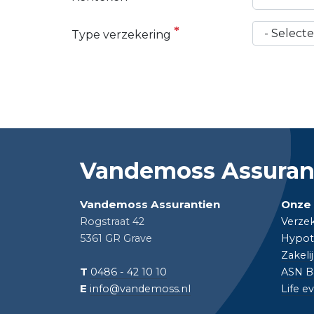
Type verzekering
Vandemoss Assuran
Vandemoss Assurantien
Onze 
Rogstraat 42
Verze
5361 GR Grave
Hypot
Zakeli
T
0486 - 42 10 10
ASN B
E
info@vandemoss.nl
Life e