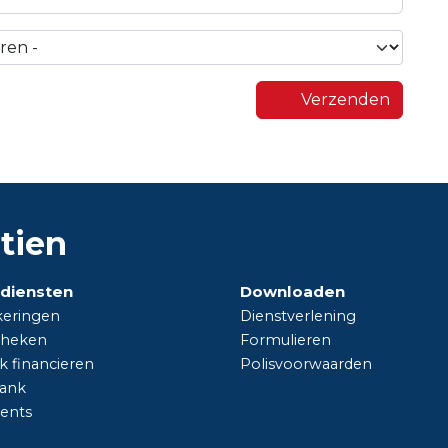
Verzenden
tien
diensten
Downloaden
keringen
Dienstverlening
heken
Formulieren
jk financieren
Polisvoorwaarden
ank
vents